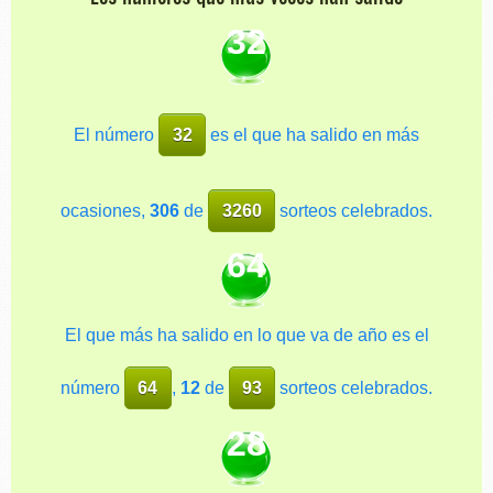
32
El número
32
es el que ha salido en más
ocasiones,
306
de
3260
sorteos celebrados.
64
El que más ha salido en lo que va de año es el
número
64
,
12
de
93
sorteos celebrados.
28