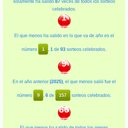
solamente ha salido
87
veces de todos los sorteos
celebrados.
1
El que menos ha salido en lo que va de año es el
número
1
,
1
de
93
sorteos celebrados.
9
En el año anterior
(2025)
, el que menos salió fue el
número
9
,
6
de
157
sorteos celebrados.
66
El que menos ha salido de todos los meses