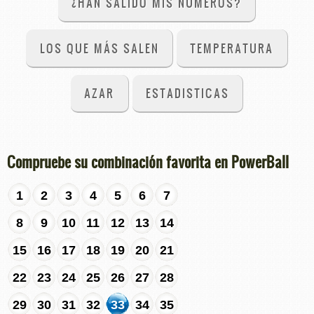
¿HAN SALIDO MIS NÚMEROS?
LOS QUE MÁS SALEN
TEMPERATURA
AZAR
ESTADISTICAS
Compruebe su combinación favorita en PowerBall
1
2
3
4
5
6
7
8
9
10
11
12
13
14
15
16
17
18
19
20
21
22
23
24
25
26
27
28
29
30
31
32
33
34
35