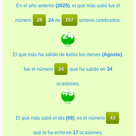
En el año anterior
(2025)
, el que más salió fue el
número
28
,
24
de
157
sorteos celebrados.
24
El que más ha salido de todos los meses
(Agosto)
,
fue el número
24
, que ha salido en
34
ocasiones.
43
El que más salió el día
(08)
, es el número
43
,
que lo ha echo en
17
ocasiones.