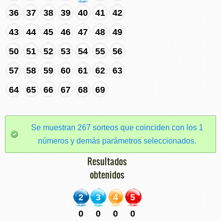
36
37
38
39
40
41
42
43
44
45
46
47
48
49
50
51
52
53
54
55
56
57
58
59
60
61
62
63
64
65
66
67
68
69
Se muestran 267 sorteos que coinciden con los 1
números y demás parámetros seleccionados.
Resultados
obtenidos
2
3
4
5
0
0
0
0