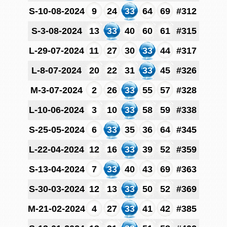
S-10-08-2024
9
24
33
64
69
#312
S-3-08-2024
13
33
40
60
61
#315
L-29-07-2024
11
27
30
33
44
#317
L-8-07-2024
20
22
31
33
45
#326
M-3-07-2024
2
26
33
55
57
#328
L-10-06-2024
3
10
33
58
59
#338
S-25-05-2024
6
33
35
36
64
#345
L-22-04-2024
12
16
33
39
52
#359
S-13-04-2024
7
33
40
43
69
#363
S-30-03-2024
12
13
33
50
52
#369
M-21-02-2024
4
27
33
41
42
#385