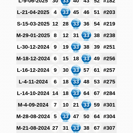
L-9-06-2025
30
33
40
43
52
#182
L-21-04-2025
4
33
45
46
51
#203
S-15-03-2025
12
28
33
36
54
#219
M-29-01-2025
8
12
31
33
38
#238
L-30-12-2024
9
19
33
38
39
#251
M-18-12-2024
6
15
18
33
49
#256
L-16-12-2024
9
30
33
57
61
#257
L-4-11-2024
6
18
33
48
53
#275
L-14-10-2024
14
18
33
64
67
#284
M-4-09-2024
7
10
21
33
59
#301
M-28-08-2024
5
33
47
50
64
#304
M-21-08-2024
27
31
33
38
67
#307