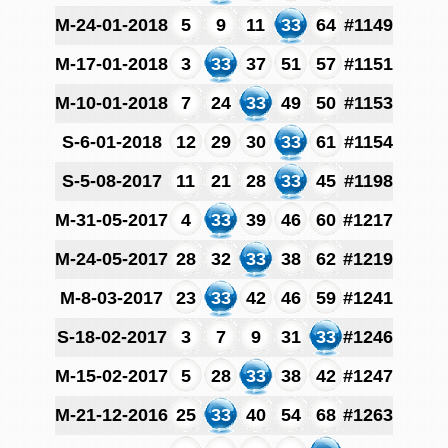
M-24-01-2018
5
9
11
33
64
#1149
M-17-01-2018
3
33
37
51
57
#1151
M-10-01-2018
7
24
33
49
50
#1153
S-6-01-2018
12
29
30
33
61
#1154
S-5-08-2017
11
21
28
33
45
#1198
M-31-05-2017
4
33
39
46
60
#1217
M-24-05-2017
28
32
33
38
62
#1219
M-8-03-2017
23
33
42
46
59
#1241
S-18-02-2017
3
7
9
31
33
#1246
M-15-02-2017
5
28
33
38
42
#1247
M-21-12-2016
25
33
40
54
68
#1263