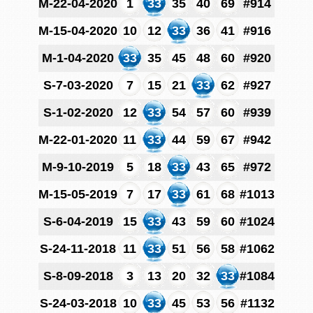
M-22-04-2020
1
33
35
40
69
#914
M-15-04-2020
10
12
33
36
41
#916
M-1-04-2020
33
35
45
48
60
#920
S-7-03-2020
7
15
21
33
62
#927
S-1-02-2020
12
33
54
57
60
#939
M-22-01-2020
11
33
44
59
67
#942
M-9-10-2019
5
18
33
43
65
#972
M-15-05-2019
7
17
33
61
68
#1013
S-6-04-2019
15
33
43
59
60
#1024
S-24-11-2018
11
33
51
56
58
#1062
S-8-09-2018
3
13
20
32
33
#1084
S-24-03-2018
10
33
45
53
56
#1132