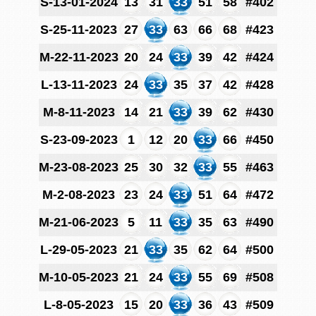
S-13-01-2024
13
31
33
51
58
#402
S-25-11-2023
27
33
63
66
68
#423
M-22-11-2023
20
24
33
39
42
#424
L-13-11-2023
24
33
35
37
42
#428
M-8-11-2023
14
21
33
39
62
#430
S-23-09-2023
1
12
20
33
66
#450
M-23-08-2023
25
30
32
33
55
#463
M-2-08-2023
23
24
33
51
64
#472
M-21-06-2023
5
11
33
35
63
#490
L-29-05-2023
21
33
35
62
64
#500
M-10-05-2023
21
24
33
55
69
#508
L-8-05-2023
15
20
33
36
43
#509