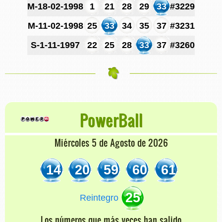
M-18-02-1998
1
21
28
29
33
#3229
M-11-02-1998
25
33
34
35
37
#3231
S-1-11-1997
22
25
28
33
37
#3260
PowerBall
Miércoles 5 de Agosto de 2026
14
20
59
60
61
25
Reintegro
Los números que más veces han salido