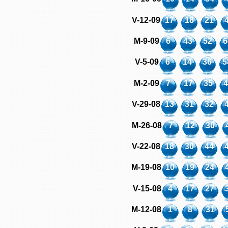
V-12-09
17
18
21
M-9-09
6
43
52
6
V-5-09
6
14
36
5
M-2-09
7
17
35
4
V-29-08
13
31
32
M-26-08
7
12
30
V-22-08
18
30
44
M-19-08
10
19
24
V-15-08
4
17
27
M-12-08
1
8
31