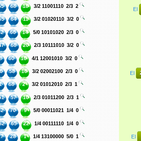
55
68
18
3/2
11001110
2/3
2
El
55
64
11
3/2
01020110
3/2
0
62
66
14
5/0
10101020
2/3
0
47
68
20
2/3
10111010
3/2
0
8
60
16
4/1
12001010
3/2
0
6
58
16
3/2
02002100
2/3
0
El
1
68
2
3/2
01012010
2/3
1
51
57
10
2/3
01011200
2/3
1
62
70
9
5/0
00011021
1/4
0
52
65
22
1/4
00111110
1/4
0
17
28
1
1/4
13100000
5/0
1
El