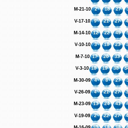
M-21-10
2
18
27
V-17-10
9
21
27
M-14-10
12
22
49
V-10-10
3
18
23
M-7-10
17
26
33
V-3-10
18
19
38
5
M-30-09
4
8
27
V-26-09
4
21
27
M-23-09
13
24
41
V-19-09
2
22
27
M-16-09
10
14
34