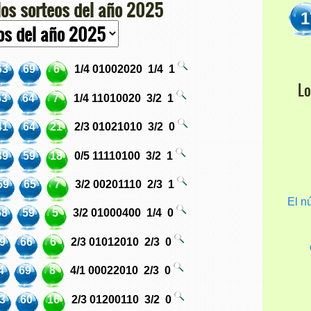
los sorteos del año 2025
1
63
69
6
1/4
01002020
1/4
1
L
63
64
7
1/4
11010020
3/2
1
41
64
21
2/3
01021010
3/2
0
39
59
18
0/5
11110100
3/2
1
59
65
7
3/2
00201110
2/3
1
El 
58
59
5
3/2
01000400
1/4
0
9
66
6
2/3
01012010
2/3
0
4
69
8
4/1
00022010
2/3
0
3
60
16
2/3
01200110
3/2
0