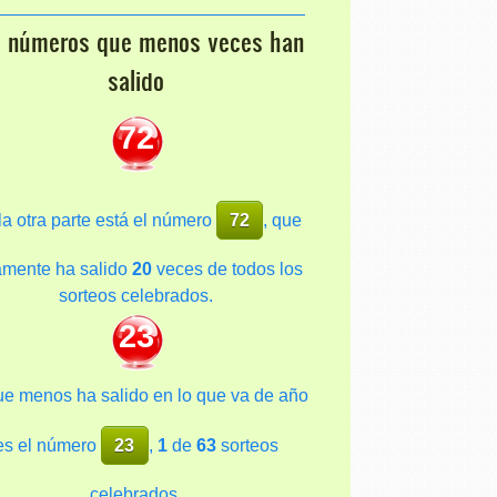
s números que menos veces han
salido
72
la otra parte está el número
72
, que
amente ha salido
20
veces de todos los
sorteos celebrados.
23
ue menos ha salido en lo que va de año
es el número
23
,
1
de
63
sorteos
celebrados.