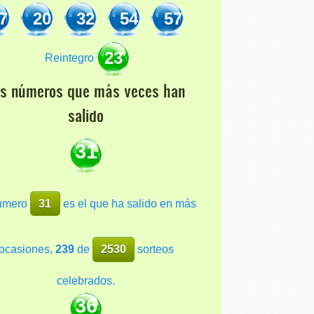
7
20
32
54
57
23
Reintegro
os números que más veces han
salido
31
número
31
es el que ha salido en más
ocasiones,
239
de
2530
sorteos
celebrados.
36