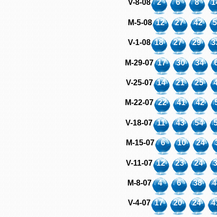
V-8-08
2
6
8
1
M-5-08
12
27
42
V-1-08
18
27
29
3
M-29-07
17
30
34
V-25-07
14
21
25
M-22-07
22
41
42
V-18-07
11
43
54
M-15-07
6
10
24
V-11-07
12
23
24
M-8-07
4
6
38
4
V-4-07
17
20
24
4