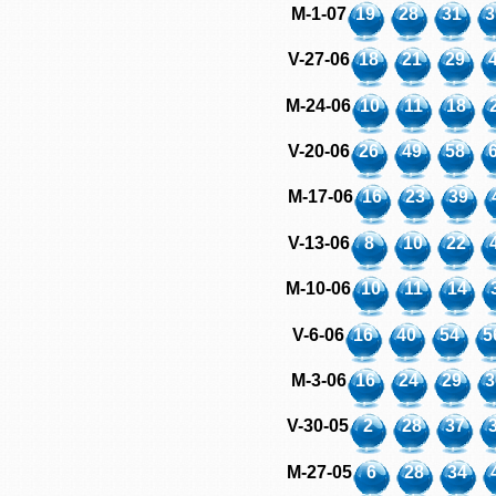
M-1-07
19
28
31
3
V-27-06
18
21
29
M-24-06
10
11
18
V-20-06
26
49
58
M-17-06
16
23
39
V-13-06
8
10
22
M-10-06
10
11
14
V-6-06
16
40
54
5
M-3-06
16
24
29
3
V-30-05
2
28
37
M-27-05
6
28
34