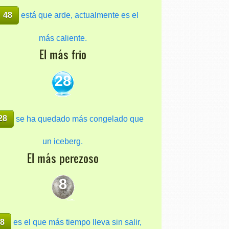
48
está que arde, actualmente es el
más caliente.
El más frio
28
28
se ha quedado más congelado que
un iceberg.
El más perezoso
8
8
es el que más tiempo lleva sin salir,