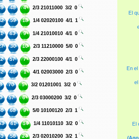
39
48
4
2/3
21011000
3/2
0
El q
32
59
18
1/4
02020100
4/1
1
31
63
9
1/4
21010010
4/1
0
27
30
10
2/3
11210000
5/0
0
12
57
7
2/3
22000100
4/1
0
En el
42
46
1
4/1
02003000
2/3
0
e
8
70
5
3/2
01201001
3/2
0
0
57
6
2/3
03000200
3/2
0
66
68
9
5/0
10100120
2/3
1
53
61
14
1/4
11010110
3/2
0
El
51
56
24
2/3
02010200
3/2
1
(Ago