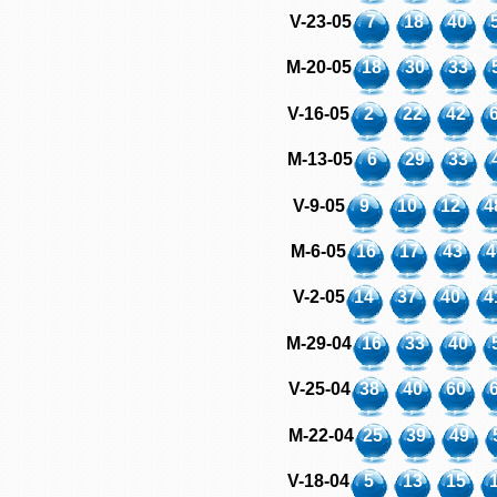
V-23-05
7
18
40
M-20-05
18
30
33
V-16-05
2
22
42
M-13-05
6
29
33
V-9-05
9
10
12
4
M-6-05
16
17
43
4
V-2-05
14
37
40
4
M-29-04
16
33
40
V-25-04
38
40
60
M-22-04
25
39
49
V-18-04
5
13
15