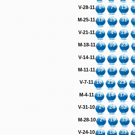
V-28-11
6
7
13
M-25-11
11
15
31
V-21-11
3
4
19
M-18-11
5
10
23
V-14-11
1
8
11
M-11-11
10
13
40
V-7-11
16
21
23
4
M-4-11
11
14
17
5
V-31-10
2
24
52
M-28-10
2
19
33
V-24-10
11
18
31