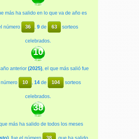
ue más ha salido en lo que va de año es
el número
36
,
9
de
63
sorteos
celebrados.
10
 año anterior
(2025)
, el que más salió fue
l número
10
,
14
de
104
sorteos
celebrados.
38
 que más ha salido de todos los meses
sto)
, fue el número
38
, que ha salido