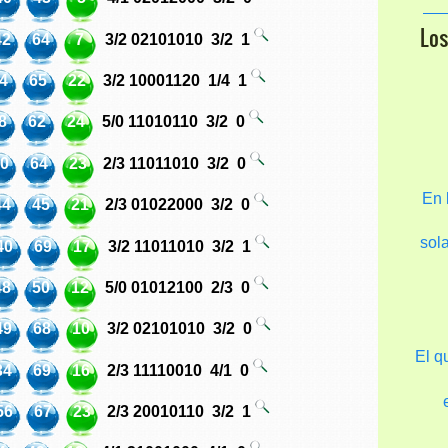
Lo
42
64
7
3/2
02101010
3/2
1
4
65
22
3/2
10001120
1/4
1
8
62
24
5/0
11010110
3/2
0
0
64
23
2/3
11011010
3/2
0
En 
44
45
21
2/3
01022000
3/2
0
sol
40
69
17
3/2
11011010
3/2
1
48
50
12
5/0
01012100
2/3
0
49
68
10
3/2
02101010
3/2
0
El q
34
69
16
2/3
11110010
4/1
0
56
67
23
2/3
20010110
3/2
1