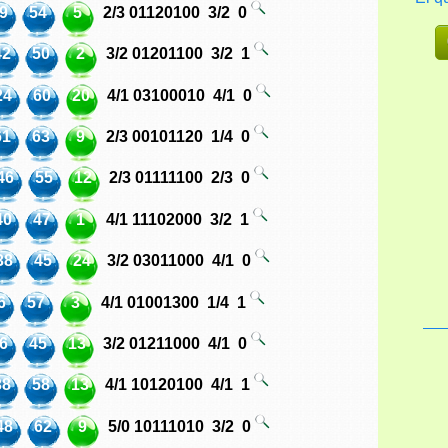
9
54
5
2/3
01120100
3/2
0
42
50
2
3/2
01201100
3/2
1
24
60
20
4/1
03100010
4/1
0
61
63
9
2/3
00101120
1/4
0
46
55
12
2/3
01111100
2/3
0
40
47
1
4/1
11102000
3/2
1
38
45
24
3/2
03011000
4/1
0
6
57
3
4/1
01001300
1/4
1
6
45
13
3/2
01211000
4/1
0
38
58
13
4/1
10120100
4/1
1
48
62
9
5/0
10111010
3/2
0