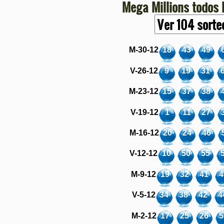
Mega Millions todos 
M-30-12
18
43
49
V-26-12
9
19
31
M-23-12
15
37
38
V-19-12
1
11
27
M-16-12
20
24
46
V-12-12
10
50
55
M-9-12
19
32
41
4
V-5-12
34
38
42
4
M-2-12
17
25
26
5