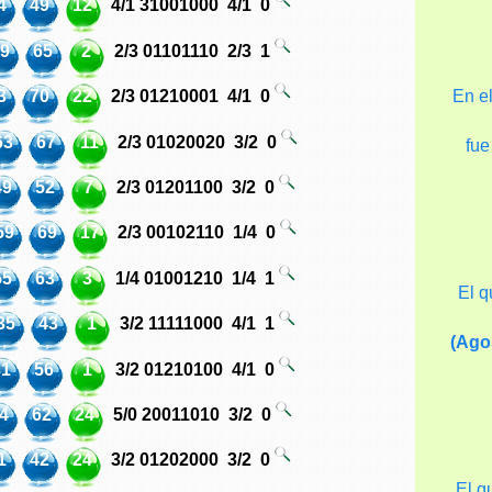
4
49
12
4/1
31001000
4/1
0
59
65
2
2/3
01101110
2/3
1
En e
3
70
22
2/3
01210001
4/1
0
63
67
11
2/3
01020020
3/2
0
fue
49
52
7
2/3
01201100
3/2
0
59
69
17
2/3
00102110
1/4
0
55
63
3
1/4
01001210
1/4
1
El q
35
43
1
3/2
11111000
4/1
1
(Ago
31
56
1
3/2
01210100
4/1
0
4
62
24
5/0
20011010
3/2
0
1
42
24
3/2
01202000
3/2
0
El q