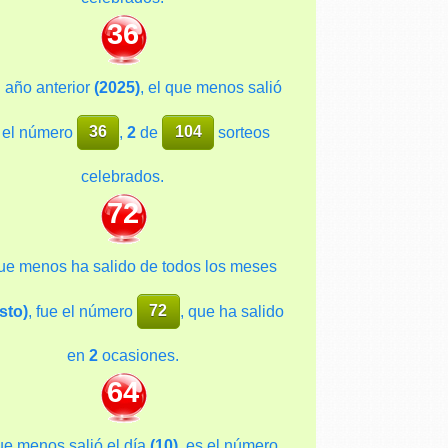
36
l año anterior
(2025)
, el que menos salió
 el número
36
,
2
de
104
sorteos
celebrados.
72
ue menos ha salido de todos los meses
sto)
, fue el número
72
, que ha salido
en
2
ocasiones.
64
ue menos salió el día
(10)
, es el número