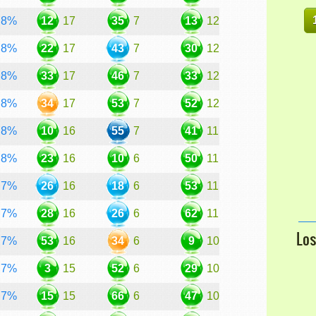
8%
12
17
35
7
13
12
8%
22
17
43
7
30
12
8%
33
17
46
7
33
12
8%
34
17
53
7
52
12
8%
10
16
55
7
41
11
8%
23
16
10
6
50
11
7%
26
16
18
6
53
11
7%
28
16
26
6
62
11
Lo
7%
53
16
34
6
9
10
7%
3
15
52
6
29
10
7%
15
15
66
6
47
10