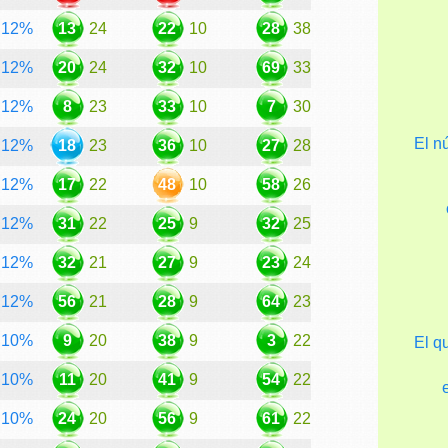
12%
13
24
22
10
28
38
12%
20
24
32
10
69
33
12%
8
23
33
10
7
30
El 
12%
18
23
36
10
27
28
12%
17
22
48
10
58
26
12%
31
22
25
9
32
25
12%
32
21
27
9
23
24
12%
56
21
28
9
64
23
10%
9
20
38
9
3
22
El q
10%
11
20
41
9
54
22
10%
24
20
56
9
61
22