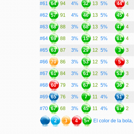
#61
64
94
4%
32
13
5%
44
4
#62
57
91
4%
46
13
5%
45
4
#63
68
88
3%
68
13
5%
47
4
#64
69
88
3%
15
12
5%
61
4
#65
63
87
3%
29
12
5%
3
3
#66
70
86
3%
53
12
5%
5
3
#67
61
84
3%
61
12
5%
53
3
#68
60
79
3%
67
12
5%
36
2
#69
65
76
3%
7
11
4%
51
2
#70
67
68
3%
45
11
4%
67
2
2
3
4
5+
El color de la bola,