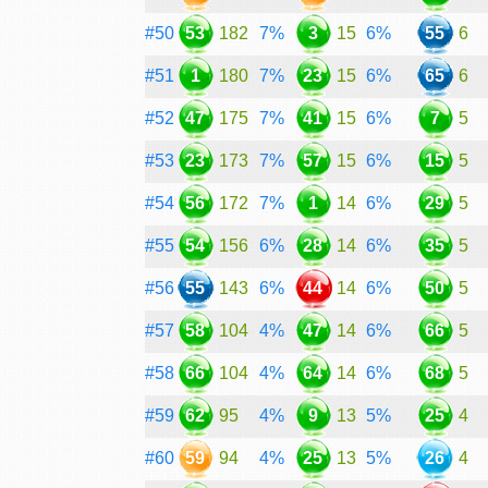
#50
53
182
7%
3
15
6%
55
6
#51
1
180
7%
23
15
6%
65
6
#52
47
175
7%
41
15
6%
7
5
#53
23
173
7%
57
15
6%
15
5
#54
56
172
7%
1
14
6%
29
5
#55
54
156
6%
28
14
6%
35
5
#56
55
143
6%
44
14
6%
50
5
#57
58
104
4%
47
14
6%
66
5
#58
66
104
4%
64
14
6%
68
5
#59
62
95
4%
9
13
5%
25
4
#60
59
94
4%
25
13
5%
26
4