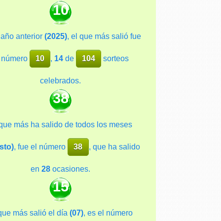
10
 año anterior
(2025)
, el que más salió fue
l número
10
,
14
de
104
sorteos
celebrados.
38
 que más ha salido de todos los meses
sto)
, fue el número
38
, que ha salido
en
28
ocasiones.
15
que más salió el día
(07)
, es el número