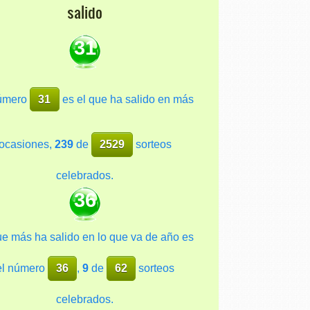
salido
31
número
31
es el que ha salido en más
ocasiones,
239
de
2529
sorteos
celebrados.
36
ue más ha salido en lo que va de año es
el número
36
,
9
de
62
sorteos
celebrados.