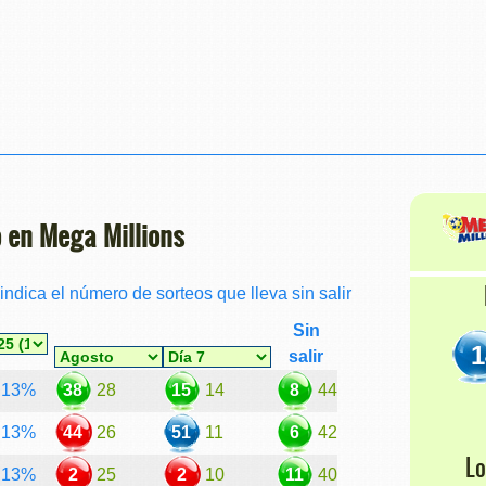
 en Mega Millions
 indica el número de sorteos que lleva sin salir
Sin
1
salir
13%
38
28
15
14
8
44
13%
44
26
51
11
6
42
L
13%
2
25
2
10
11
40