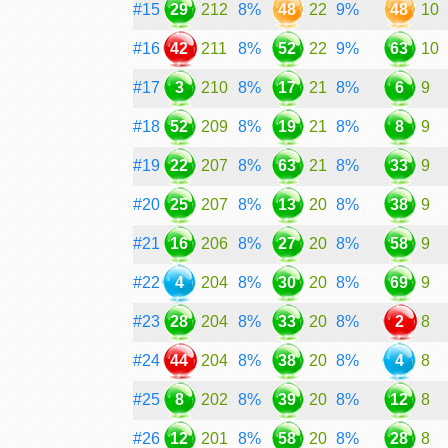
#15
29
212
8%
48
22
9%
48
10
#16
42
211
8%
52
22
9%
63
10
#17
3
210
8%
17
21
8%
6
9
#18
52
209
8%
19
21
8%
8
9
#19
22
207
8%
63
21
8%
33
9
#20
25
207
8%
13
20
8%
38
9
#21
16
206
8%
27
20
8%
58
9
#22
4
204
8%
30
20
8%
69
9
#23
28
204
8%
33
20
8%
2
8
#24
44
204
8%
38
20
8%
4
8
#25
8
202
8%
39
20
8%
12
8
#26
12
201
8%
58
20
8%
28
8