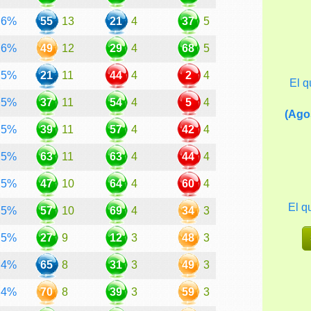
6%
55
13
21
4
37
5
6%
49
12
29
4
68
5
5%
21
11
44
4
2
4
El q
5%
37
11
54
4
5
4
(Ago
5%
39
11
57
4
42
4
5%
63
11
63
4
44
4
5%
47
10
64
4
60
4
El q
5%
57
10
69
4
34
3
5%
27
9
12
3
48
3
4%
65
8
31
3
49
3
4%
70
8
39
3
59
3