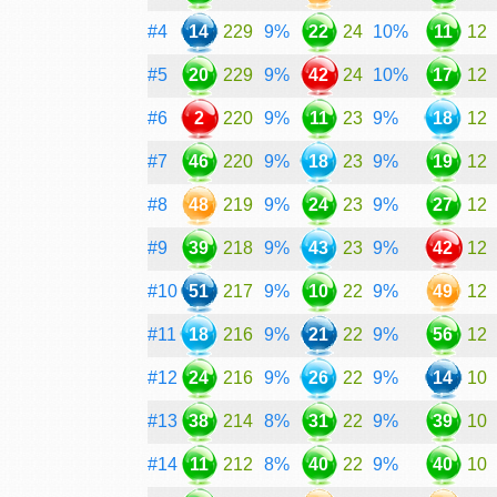
#4
14
229
9%
22
24
10%
11
12
#5
20
229
9%
42
24
10%
17
12
#6
2
220
9%
11
23
9%
18
12
#7
46
220
9%
18
23
9%
19
12
#8
48
219
9%
24
23
9%
27
12
#9
39
218
9%
43
23
9%
42
12
#10
51
217
9%
10
22
9%
49
12
#11
18
216
9%
21
22
9%
56
12
#12
24
216
9%
26
22
9%
14
10
#13
38
214
8%
31
22
9%
39
10
#14
11
212
8%
40
22
9%
40
10