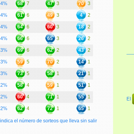
4%
68
7
47
3
70
3
4%
61
6
49
3
4
2
4%
64
6
60
3
18
2
4%
66
6
65
3
26
2
3%
69
6
62
2
43
2
3%
59
5
70
2
14
1
3%
73
5
58
1
21
1
2%
58
4
59
1
51
1
2%
60
4
71
1
55
1
El
2%
62
4
72
1
65
1
 indica el número de sorteos que lleva sin salir