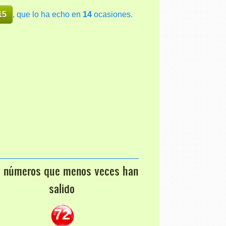
15
, que lo ha echo en
14
ocasiones.
s números que menos veces han
salido
72