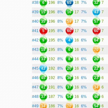
#38
6
196
8%
65
18
7%
32
7
#39
15
196
8%
16
17
7%
43
7
#40
35
196
8%
59
17
7%
57
7
#41
5
195
8%
60
17
7%
60
7
#42
9
195
8%
4
16
6%
64
7
#43
19
195
8%
6
16
6%
70
7
#44
33
192
8%
8
16
6%
20
6
#45
43
192
8%
20
16
6%
22
6
#46
45
192
8%
36
16
6%
23
6
#47
41
191
8%
37
16
6%
34
6
#48
37
187
7%
54
16
6%
46
6
#49
34
186
7%
70
16
6%
54
6