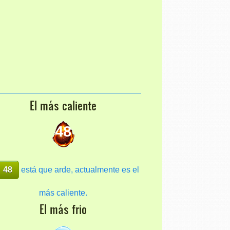
El más caliente
48
48
está que arde, actualmente es el
más caliente.
El más frio