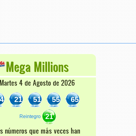
Mega Millions
Martes 4 de Agosto de 2026
4
21
51
55
65
21
Reintegro
os números que más veces han