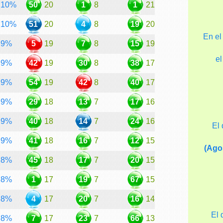
10%
50
20
1
8
1
21
10%
51
20
4
8
19
20
En el
9%
5
19
7
8
15
19
e
9%
42
19
30
8
38
17
9%
54
19
42
8
40
17
9%
29
18
13
7
17
16
9%
40
18
14
7
24
16
El
9%
41
18
16
7
12
15
(Ago
8%
45
18
17
7
20
15
8%
1
17
19
7
67
15
8%
4
17
20
7
16
14
El 
8%
7
17
23
7
66
13