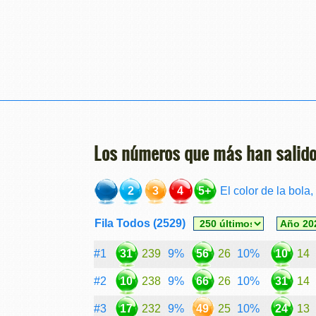
Los números que más han salido
2
3
4
5+
El color de la bola,
Fila
Todos (2529)
#1
31
239
9%
56
26
10%
10
14
#2
10
238
9%
66
26
10%
31
14
#3
17
232
9%
49
25
10%
24
13