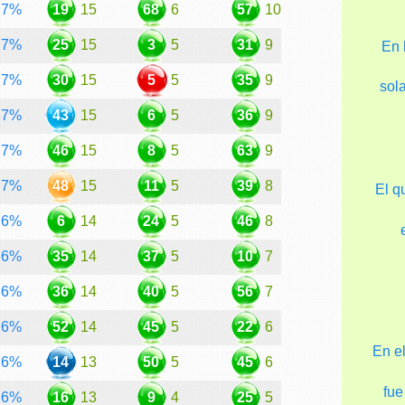
7%
19
15
68
6
57
10
7%
25
15
3
5
31
9
En 
7%
30
15
5
5
35
9
sol
7%
43
15
6
5
36
9
7%
46
15
8
5
63
9
7%
48
15
11
5
39
8
El q
6%
6
14
24
5
46
8
6%
35
14
37
5
10
7
6%
36
14
40
5
56
7
6%
52
14
45
5
22
6
En e
6%
14
13
50
5
45
6
fue
6%
16
13
9
4
25
5