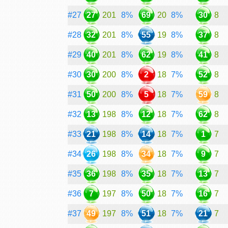
#27
27
201
8%
69
20
8%
30
8
#28
32
201
8%
55
19
8%
37
8
#29
40
201
8%
62
19
8%
41
8
#30
30
200
8%
2
18
7%
52
8
#31
50
200
8%
5
18
7%
59
8
#32
13
198
8%
12
18
7%
62
8
#33
21
198
8%
14
18
7%
1
7
#34
26
198
8%
34
18
7%
9
7
#35
36
198
8%
35
18
7%
13
7
#36
7
197
8%
50
18
7%
16
7
#37
49
197
8%
51
18
7%
21
7