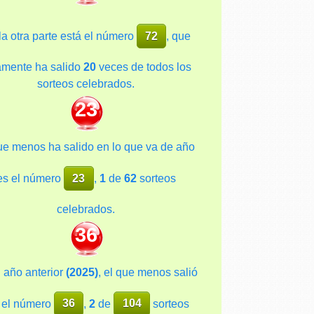
la otra parte está el número
72
, que
amente ha salido
20
veces de todos los
sorteos celebrados.
23
ue menos ha salido en lo que va de año
es el número
23
,
1
de
62
sorteos
celebrados.
36
l año anterior
(2025)
, el que menos salió
 el número
36
,
2
de
104
sorteos