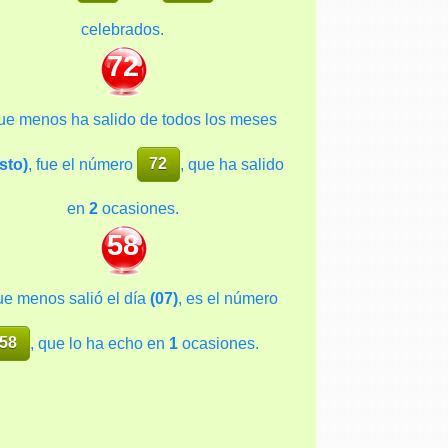
celebrados.
72
ue menos ha salido de todos los meses
sto)
, fue el número
72
, que ha salido
en
2
ocasiones.
58
ue menos salió el día
(07)
, es el número
58
, que lo ha echo en
1
ocasiones.