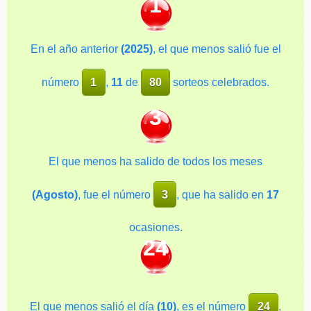
1
En el año anterior
(2025)
, el que menos salió fue el
número
1
,
11
de
80
sorteos celebrados.
3
El que menos ha salido de todos los meses
(Agosto)
, fue el número
3
, que ha salido en
17
ocasiones.
24
El que menos salió el día
(10)
, es el número
24
,