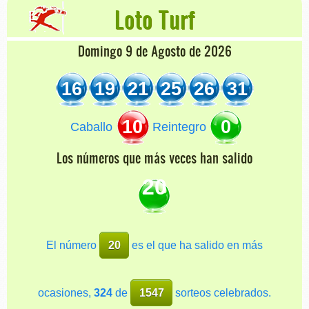
Loto Turf
Domingo 9 de Agosto de 2026
16
19
21
25
26
31
10
0
Caballo
Reintegro
Los números que más veces han salido
20
El número
20
es el que ha salido en más
ocasiones,
324
de
1547
sorteos celebrados.